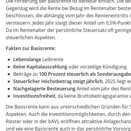
Die Förderung der Basisrente ist denkbar einfach. Die Be
Gegenzug wird die Rente bei Bezug im Rentenalter besteu
beschlossen, die abhängig vom Jahr des Renteneintritts i
versteuern. Jedes Jahr steigt dieser Anteil um 0,5%-Punk
Da im Rentenalter der persönliche Steuersatz oft geringe
steuerlichen Aspekten.
Fakten zur Basisrente:
Lebenslange
Leibrente
Keine Kapitalauszahlung
oder vorzeitige Kündigung
Beiträge zu
100 Prozent steuerlich als Sonderausgab
Steuerlicher Höchstbetrag steigt jährlich
, 2025 liegt 
Nachgelagerte Besteuerung
Anteil vom Jahr des Rent
Investitionsfreiheit
, da keine Bruttobeitragsgarantie 
Die Basisrente kann aus unterschiedlichen Gründen für Sp
Aspekten. Auch die Investitionsmöglichkeiten, durch den
Riester oder in der bAV), eröffnen attraktive Anlagecha
und wie eine Basisrente auch in das persönliche Vorso