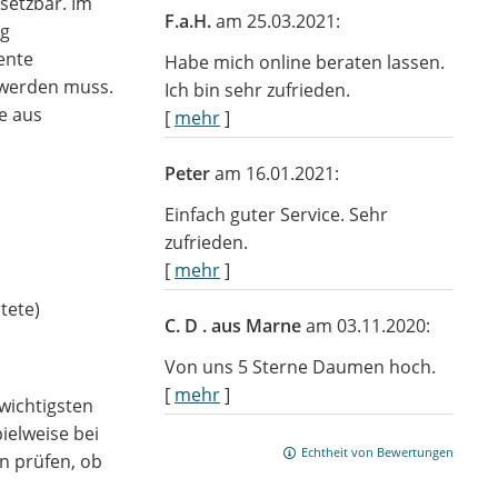
setzbar. Im
F.a.H.
am 25.03.2021:
ng
ente
Habe mich online beraten lassen.
t werden muss.
Ich bin sehr zufrieden.
re aus
[
mehr
]
Peter
am 16.01.2021:
Einfach guter Service. Sehr
zufrieden.
[
mehr
]
atete)
C. D . aus Marne
am 03.11.2020:
Von uns 5 Sterne Daumen hoch.
[
mehr
]
 wichtigsten
ielweise bei
Echtheit von Bewertungen
n prüfen, ob