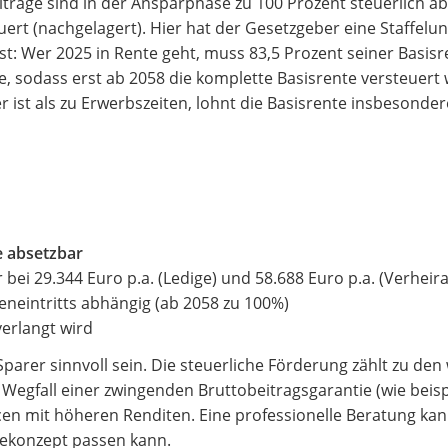
iträge sind in der Ansparphase zu 100 Prozent steuerlich ab
ert (nachgelagert). Hier hat der Gesetzgeber eine Staffelu
st: Wer 2025 in Rente geht, muss 83,5 Prozent seiner Basisr
te, sodass erst ab 2058 die komplette Basisrente versteuer
r ist als zu Erwerbszeiten, lohnt die Basisrente insbesonde
e absetzbar
er bei 29.344 Euro p.a. (Ledige) und 58.688 Euro p.a. (Verheir
eneintritts abhängig (ab 2058 zu 100%)
verlangt wird
arer sinnvoll sein. Die steuerliche Förderung zählt zu den
 Wegfall einer zwingenden Bruttobeitragsgarantie (wie beisp
ncen mit höheren Renditen. Eine professionelle Beratung kan
rgekonzept passen kann.