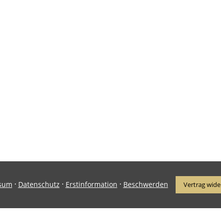
·
·
·
sum
Datenschutz
Erstinformation
Beschwerden
Vertrag wide