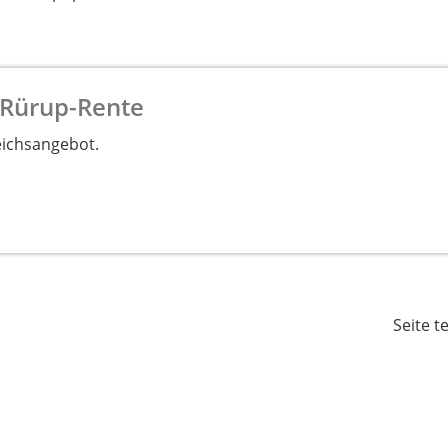
 Rürup-Rente
eichsangebot.
Seite t