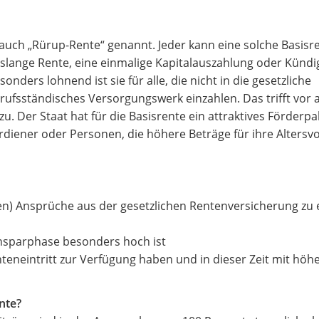
, auch „Rürup-Rente“ genannt. Jeder kann eine solche Basisr
enslange Rente, eine einmalige Kapitalauszahlung oder Künd
onders lohnend ist sie für alle, die nicht in die gesetzliche
ufsständisches Versorgungswerk einzahlen. Das trifft vor a
zu. Der Staat hat für die Basisrente ein attraktives Förderp
rdiener oder Personen, die höhere Beträge für ihre Altersv
ohen) Ansprüche aus der gesetzlichen Rentenversicherung zu
Ansparphase besonders hoch ist
nteneintritt zur Verfügung haben und in dieser Zeit mit hö
nte?