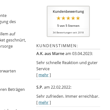
Kundenbewertung
ente
igung des
5
von
5
Sternen
34
Bewertungen seit 2018
llem auf
aket geschnürt,
KUNDENSTIMMEN:
orsorge
A.K. aus Marne
am 03.04.2023:
Sehr schnelle Reaktion und guter
Service
 erwarten
[
mehr
]
S.P.
am 22.02.2022:
heren Beträgen
Sehr zufrieden. Immer erreichbar.
[
mehr
]