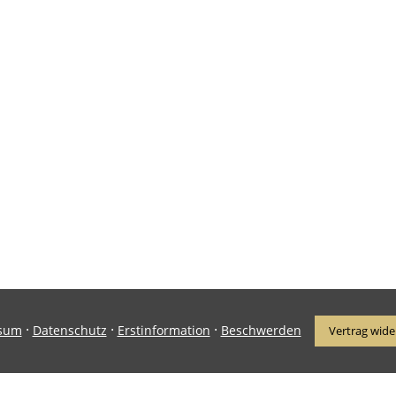
·
·
·
sum
Datenschutz
Erstinformation
Beschwerden
Vertrag wide