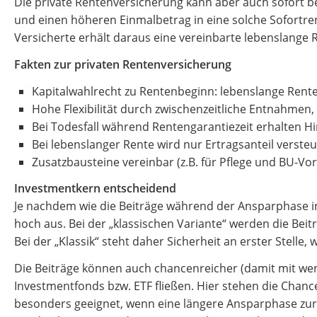
Die private Rentenversicherung kann aber auch sofort be
und einen höheren Einmalbetrag in eine solche Sofortre
Versicherte erhält daraus eine vereinbarte lebenslange 
Fakten zur privaten Rentenversicherung
Kapitalwahlrecht zu Rentenbeginn: lebenslange Rent
Hohe Flexibilität durch zwischenzeitliche Entnahme
Bei Todesfall während Rentengarantiezeit erhalten H
Bei lebenslanger Rente wird nur Ertragsanteil versteu
Zusatzbausteine vereinbar (z.B. für Pflege und BU-Vo
Investmentkern entscheidend
Je nachdem wie die Beiträge während der Ansparphase in
hoch aus. Bei der „klassischen Variante“ werden die Beit
Bei der „Klassik“ steht daher Sicherheit an erster Stelle,
Die Beiträge können auch chancenreicher (damit mit weni
Investmentfonds bzw. ETF fließen. Hier stehen die Cha
besonders geeignet, wenn eine längere Ansparphase zur 