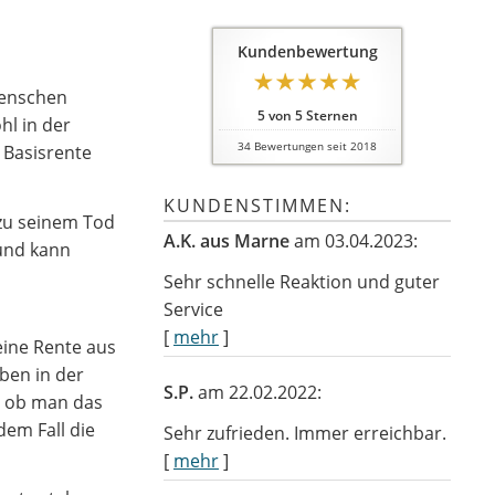
Kundenbewertung
Menschen
5
von
5
Sternen
hl in der
34
Bewertungen seit 2018
 Basisrente
KUNDENSTIMMEN:
 zu seinem Tod
A.K. aus Marne
am 03.04.2023:
 und kann
Sehr schnelle Reaktion und guter
Service
[
mehr
]
eine Rente aus
ben in der
S.P.
am 22.02.2022:
, ob man das
dem Fall die
Sehr zufrieden. Immer erreichbar.
[
mehr
]