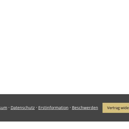
·
·
·
sum
Datenschutz
Erstinformation
Beschwerden
Vertrag wide