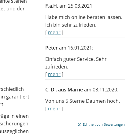
Rente stehen
F.a.H.
am 25.03.2021:
tet und der
Habe mich online beraten lassen.
Ich bin sehr zufrieden.
[
mehr
]
Peter
am 16.01.2021:
Einfach guter Service. Sehr
zufrieden.
[
mehr
]
schiedlich
C. D . aus Marne
am 03.11.2020:
nn garantiert.
Von uns 5 Sterne Daumen hoch.
rt.
[
mehr
]
räge in einen
rsicherungen
Echtheit von Bewertungen
ausgeglichen