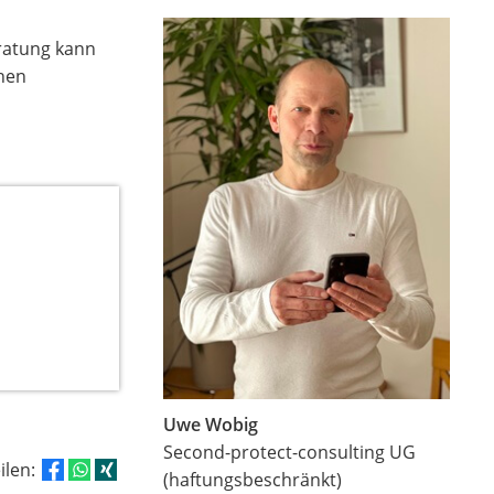
eratung kann
chen
Uwe Wobig
Second-protect-consulting UG
eilen:
(haftungsbeschränkt)