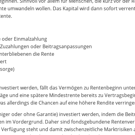
ginnen. Sinnvoll vor allem für Menschen, die kurz vor der 
nte umwandeln wollen. Das Kapital wird dann sofort verren
Rente.
e oder Einmalzahlung
n, Zuzahlungen oder Beitragsanpassungen
interbliebenen die Rente
ert
rsorge)
vestiert werden, fällt das Vermögen zu Rentenbeginn unter
räge und eine spätere Mindestrente bereits zu Vertragsbegi
 was allerdings die Chancen auf eine höhere Rendite verringe
ger oder ohne Garantie) investiert werden, indem die Beit
ncen im Vordergrund. Daher sind fondsgebundene Rentenve
Verfügung steht und damit zwischenzeitliche Marktrisiken 