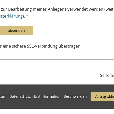
n zur Bearbeitung meines Anliegens verwendet werden (weit
tzerklärung
). *
absenden
 eine sichere SSL-Verbindung übertragen.
Seite t
·
·
·
sum
Datenschutz
Erstinformation
Beschwerden
Vertrag wide