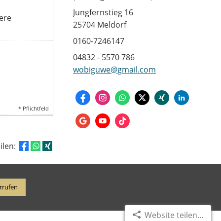
Jungfernstieg 16
ere
25704 Meldorf
0160-7246147
04832 - 5570 786
wobiguwe@gmail.com
* Pflichtfeld
eilen:
rrufen
Website teilen...