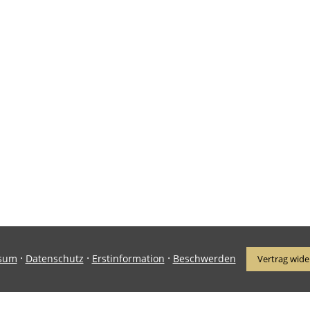
·
·
·
sum
Datenschutz
Erstinformation
Beschwerden
Vertrag wide