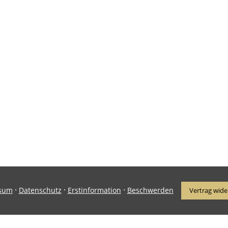
·
·
·
sum
Datenschutz
Erstinformation
Beschwerden
Vertrag wide