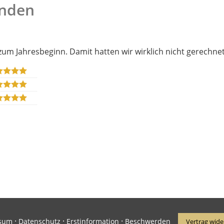
unden
um Jahresbeginn. Damit hatten wir wirklich nicht gerechne
·
·
·
sum
Datenschutz
Erstinformation
Beschwerden
Vertrag wide